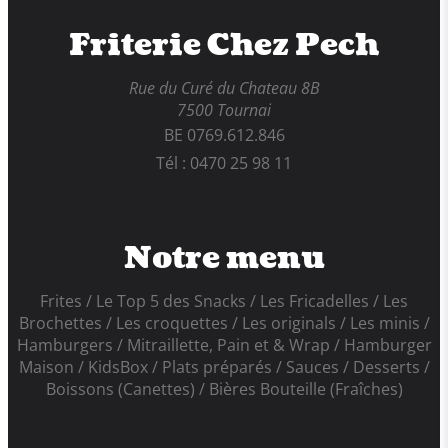
Friterie Chez Pech
Rue du Curé du Chateau 8B
7500 Tournai
BE 0769.612.846
Tél : 0470 25 98 11
Notre menu
Frites
Le Top 5 des Snacks
Les Fricadelles
Les
Brochettes
Les croquettes
Les originals
Les minis
Hamburgers
Mitraillette, Pain et & Wrap
Hamburger
Maison
KidsBox
Plats préparés
Sauces
Desserts
Boissons (Canettes)
Bières Bouteille (Fraîches)