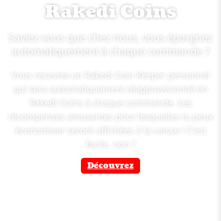
Rakedi Coins
Saviez-vous que chez nous, vous épargnez
automatiquement à chaque commande ?
Vous recevrez un Rakedi Coin Keeper personnel
qui sera automatiquement réapprovisionné en
Rakedi Coins à chaque commande. Les
récompenses amusantes pour lesquelles tu peux
économiser seront affichées à la caisse ! C'est
facile, non ?
Découvrez