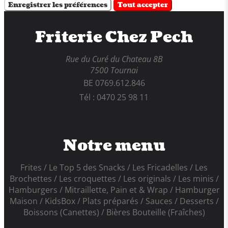
Enregistrer les préférences
Tout accepter
Friterie Chez Pech
Rue du Curé du Chateau 8B
7500 Tournai
BE 0769.612.846
Tél : 0470 25 98 11
Notre menu
Frites
Le Top 5 des Snacks
Les Fricadelles
Les
Brochettes
Les croquettes
Les originals
Les minis
Hamburgers
Mitraillette, Pain et & Wrap
Hamburger
Maison
KidsBox
Plats préparés
Sauces
Desserts
Boissons (Canettes)
Bières Bouteille (Fraîches)