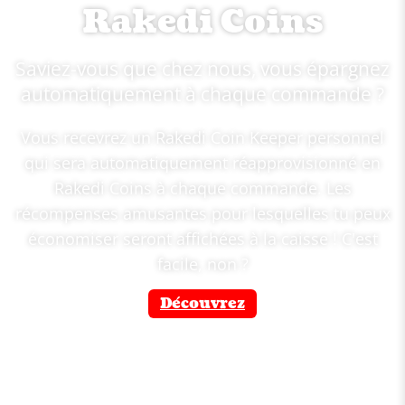
Rakedi Coins
Saviez-vous que chez nous, vous épargnez
automatiquement à chaque commande ?
Vous recevrez un Rakedi Coin Keeper personnel
qui sera automatiquement réapprovisionné en
Rakedi Coins à chaque commande. Les
récompenses amusantes pour lesquelles tu peux
économiser seront affichées à la caisse ! C'est
facile, non ?
Découvrez