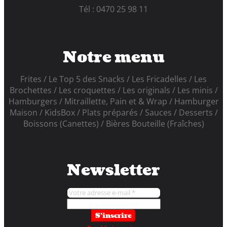
Tél : 0470 25 98 11
Notre menu
Frites
Le Top 5 des Snacks
Les Fricadelles
Les
Brochettes
Les croquettes
Les originals
Les minis
Hamburgers
Mitraillette, Pain et & Wrap
Hamburger
Maison
KidsBox
Plats préparés
Sauces
Desserts
Boissons (Canettes)
Bières Bouteille (Fraîches)
Newsletter
S'inscrire